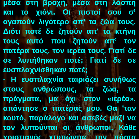
μέσα στη βροχή, μέσα στη λάσπη
και το χιόνι. Οι πιστοί σου σ’
αγαπούν λιγότερο απ’ τα ζώα τους.
Διότι ποτέ δε ζητούν απ’ τα κτήνη
τους αυτό που ζητούν απ’ τον
πατέρα τους, τον ιερέα τους. Γιατί δε
σε λυπήθηκαν ποτέ; Γιατί δε σε
ευσπλαχνίσθηκαν ποτέ;
- Η ευσπλαχνία ταιριάζει συνήθως
στους ανθρώπους, τα ζώα, τα
πράγματα, μα όχι στον «ιερέα»,
απάντησε ο πατέρας μου. Θα ’ταν
κουτό, παράλογο και ασεβές μαζί να
τον λυπούνται οι άνθρωποι. Κάθε
χριστιανός χτυπώντας την πόρτα