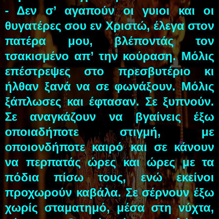
- Δεν σ’ αγαπούν οι γυιοι και οι
θυγατέρες σου εν Χριστώ, έλεγα στον
πατέρα μου, βλέποντάς τον
τσακισμένο απ’ την κούραση. Μόλις
επέστρεψες στο πρεσβυτέριο κι
ήλθαν ξανά να σε φωνάξουν. Μόλις
ξάπλωσες και έφτασαν. Σε ξυπνούν.
Σε αναγκάζουν να βγαίνεις έξω
οποιαδήποτε στιγμή, με
οποιονδήποτε καιρό και σε κάνουν
να περπατάς ώρες και ώρες με τα
πόδια πίσω τους, ενώ εκείνοι
προχωρούν καβάλα. Σε σέρνουν έξω
χωρίς σταματημό, μέσα στη νύχτα,