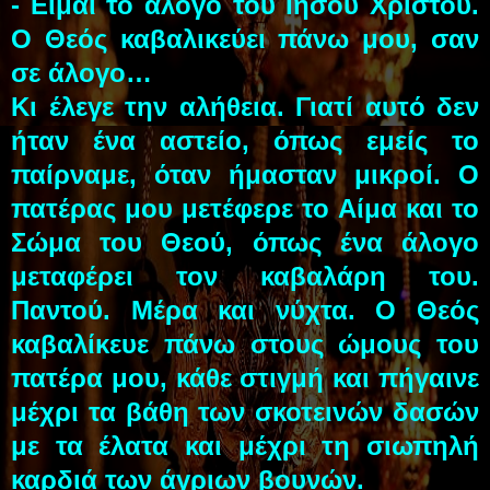
- Είμαι το άλογο του Ιησού Χριστού.
Ο Θεός καβαλικεύει πάνω μου, σαν
σε άλογο…
Κι έλεγε την αλήθεια. Γιατί αυτό δεν
ήταν ένα αστείο, όπως εμείς το
παίρναμε, όταν ήμασταν μικροί. Ο
πατέρας μου μετέφερε το Αίμα και το
Σώμα του Θεού, όπως ένα άλογο
μεταφέρει τον καβαλάρη του.
Παντού. Μέρα και νύχτα. Ο Θεός
καβαλίκευε πάνω στους ώμους του
πατέρα μου, κάθε στιγμή και πήγαινε
μέχρι τα βάθη των σκοτεινών δασών
με τα έλατα και μέχρι τη σιωπηλή
καρδιά των άγριων βουνών.