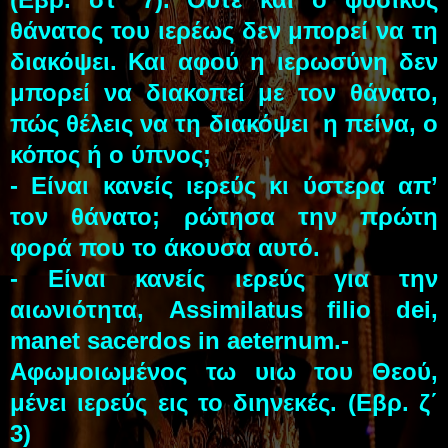
θάνατος του ιερέως δεν μπορεί να τη
διακόψει. Και αφού η ιερωσύνη δεν
μπορεί να διακοπεί με τον θάνατο,
πώς θέλεις να τη διακόψει η πείνα, ο
κόπος ή ο ύπνος;
- Είναι κανείς ιερεύς κι ύστερα απ’
τον θάνατο; ρώτησα την πρώτη
φορά που το άκουσα αυτό.
- Είναι κανείς ιερεύς για την
αιωνιότητα, Assimilatus filio dei,
manet sacerdos in aeternum.-
Αφωμοιωμένος τω υιω του Θεού,
μένει ιερεύς εις το διηνεκές. (Εβρ. ζ΄
3)