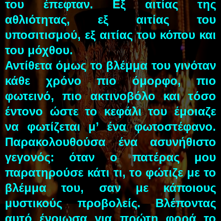
του έπεφταν. Εξ αιτίας της
αθλιότητας, εξ αιτίας του
υποσιτισμού, εξ αιτίας του κόπου και
του μόχθου.
Αντίθετα όμως το βλέμμα του γινόταν
κάθε χρόνο πιο όμορφο, πιο
φωτεινό, πιο ακτινοβόλο και τόσο
έντονο ώστε το κεφάλι του έμοιαζε
να φωτίζεται μ’ ένα φωτοστέφανο.
Παρακολουθούσα ένα ασυνήθιστο
γεγονός: όταν ο πατέρας μου
παρατηρούσε κάτι τι, το φώτιζε με το
βλέμμα του, σαν με κάποιους
μυστικούς προβολείς. Βλέποντας
αυτό ένοιωσα για πρώτη φορά το