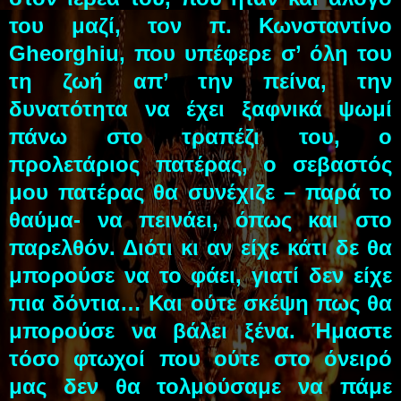
του μαζί, τον π. Κωνσταντίνο
Gheorghiu, που υπέφερε σ’ όλη του
τη ζωή απ’ την πείνα, την
δυνατότητα να έχει ξαφνικά ψωμί
πάνω στο τραπέζι του, ο
προλετάριος πατέρας, ο σεβαστός
μου πατέρας θα συνέχιζε – παρά το
θαύμα- να πεινάει, όπως και στο
παρελθόν. Διότι κι αν είχε κάτι δε θα
μπορούσε να το φάει, γιατί δεν είχε
πια δόντια… Και ούτε σκέψη πως θα
μπορούσε να βάλει ξένα. Ήμαστε
τόσο φτωχοί που ούτε στο όνειρό
μας δεν θα τολμούσαμε να πάμε